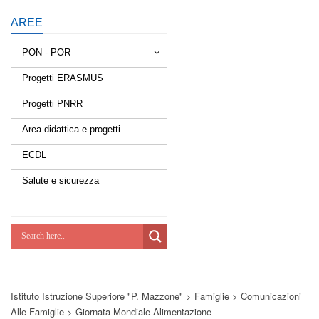
AREE
PON - POR
Progetti ERASMUS
Tessere la rete
Progetti PNRR
Estate a scuola
Area didattica e progetti
Scuola d'estate
ECDL
Miglioriamoci
Salute e sicurezza
Realizzazione di reti locali, cablate e
wireless nelle scuole
Lab Green
Socializziamo
Istituto Istruzione Superiore "P. Mazzone"
>
Famiglie
>
Comunicazioni
Potenziamoci
Alle Famiglie
>
Giornata Mondiale Alimentazione