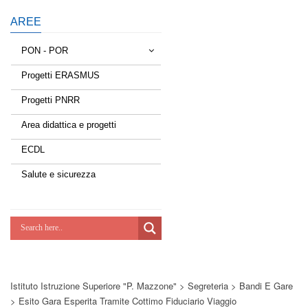
AREE
PON - POR
Progetti ERASMUS
Tessere la rete
Progetti PNRR
Estate a scuola
Area didattica e progetti
Scuola d'estate
ECDL
Miglioriamoci
Salute e sicurezza
Realizzazione di reti locali, cablate e
wireless nelle scuole
Lab Green
Socializziamo
Istituto Istruzione Superiore "P. Mazzone"
>
Segreteria
>
Bandi E Gare
Potenziamoci
>
Esito Gara Esperita Tramite Cottimo Fiduciario Viaggio