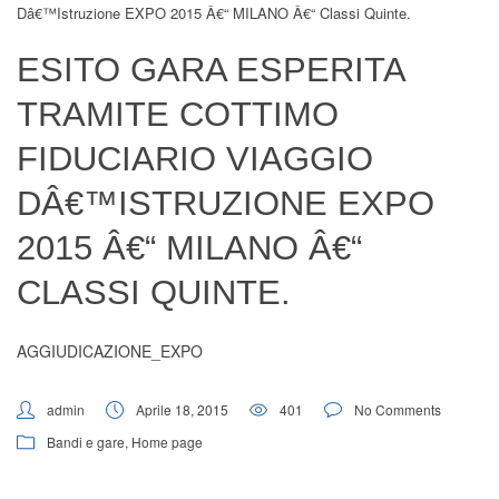
Dâ€™istruzione EXPO 2015 Â€“ MILANO Â€“ Classi Quinte.
Digital Board
ESITO GARA ESPERITA
TRAMITE COTTIMO
FIDUCIARIO VIAGGIO
DÂ€™ISTRUZIONE EXPO
2015 Â€“ MILANO Â€“
CLASSI QUINTE.
AGGIUDICAZIONE_EXPO
admin
Aprile 18, 2015
401
No Comments
Bandi e gare
,
Home page