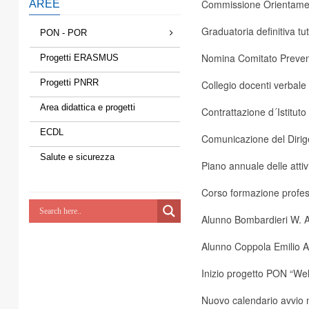
Commissione Orientame
AREE
Graduatoria definitiva tut
PON - POR
Nomina Comitato Preven
Progetti ERASMUS
Progetti PNRR
Collegio docenti verbale 
Area didattica e progetti
Contrattazione d´Istituto
ECDL
Comunicazione del Dirig
Salute e sicurezza
Piano annuale delle atti
Corso formazione profe
Alunno Bombardieri W. Att
Alunno Coppola Emilio Att
Inizio progetto PON “W
Nuovo calendario avvio