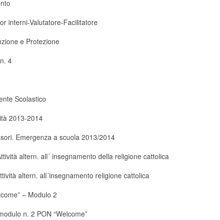
nto
or interni-Valutatore-Facilitatore
zione e Protezione
n. 4
ente Scolastico
vità 2013-2014
ssori. Emergenza a scuola 2013/2014
ività altern. all´ insegnamento della religione cattolica
ività altern. all´insegnamento religione cattolica
elcome” – Modulo 2
 modulo n. 2 PON “Welcome”