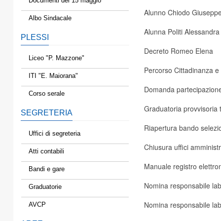
Documenti del 15 maggio
Alunno Chiodo Giusepp
Albo Sindacale
Alunna Politi Alessandra
PLESSI
Decreto Romeo Elena
Liceo "P. Mazzone"
Percorso Cittadinanza e 
ITI "E. Maiorana"
Domanda partecipazione
Corso serale
Graduatoria provvisoria t
SEGRETERIA
Riapertura bando selezio
Uffici di segreteria
Chiusura uffici amministra
Atti contabili
Manuale registro elettro
Bandi e gare
Nomina responsabile labo
Graduatorie
Nomina responsabile labo
AVCP