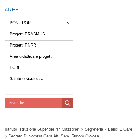
AREE
PON - POR
Progetti ERASMUS
Tessere la rete
Progetti PNRR
Estate a scuola
Area didattica e progetti
Scuola d'estate
ECDL
Miglioriamoci
Salute e sicurezza
Realizzazione di reti locali, cablate e
wireless nelle scuole
Lab Green
Socializziamo
Istituto Istruzione Superiore "P. Mazzone"
>
Segreteria
>
Bandi E Gare
Potenziamoci
>
Decreto Di Nomina Gara Aff. Serv. Ristoro Gioiosa