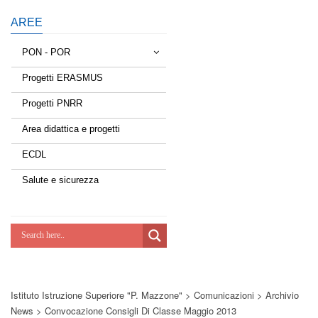
AREE
PON - POR
Progetti ERASMUS
Tessere la rete
Progetti PNRR
Estate a scuola
Area didattica e progetti
Scuola d'estate
ECDL
Miglioriamoci
Salute e sicurezza
Realizzazione di reti locali, cablate e
wireless nelle scuole
Lab Green
Socializziamo
Istituto Istruzione Superiore "P. Mazzone"
>
Comunicazioni
>
Archivio
Potenziamoci
News
>
Convocazione Consigli Di Classe Maggio 2013