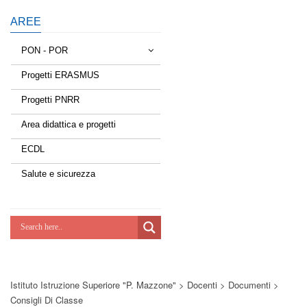
AREE
PON - POR
Progetti ERASMUS
Tessere la rete
Progetti PNRR
Estate a scuola
Area didattica e progetti
Scuola d'estate
ECDL
Miglioriamoci
Salute e sicurezza
Realizzazione di reti locali, cablate e
wireless nelle scuole
Lab Green
Socializziamo
Istituto Istruzione Superiore "P. Mazzone"
>
Docenti
>
Documenti
>
Potenziamoci
Consigli Di Classe