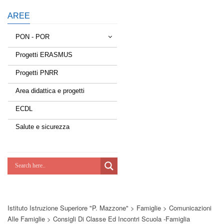
AREE
PON - POR
Progetti ERASMUS
Tessere la rete
Progetti PNRR
Estate a scuola
Area didattica e progetti
Scuola d'estate
ECDL
Miglioriamoci
Salute e sicurezza
Realizzazione di reti locali, cablate e
wireless nelle scuole
Lab Green
Socializziamo
Istituto Istruzione Superiore "P. Mazzone"
>
Famiglie
>
Comunicazioni
Potenziamoci
Alle Famiglie
>
Consigli Di Classe Ed Incontri Scuola -famiglia