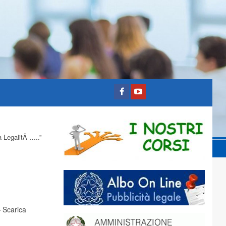
 LegalitÃ …..”
–
Scarica