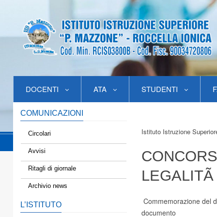
DOCENTI
ATA
STUDENTI
F
COMUNICAZIONI
Istituto Istruzione Superio
Circolari
Avvisi
CONCORSO
Ritagli di giornale
LEGALITÃ 
Archivio news
Commemorazione del dec
L’ISTITUTO
documento