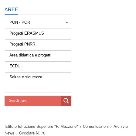
AREE
PON - POR
Progetti ERASMUS
Tessere la rete
Progetti PNRR
Estate a scuola
Area didattica e progetti
Scuola d'estate
ECDL
Miglioriamoci
Salute e sicurezza
Realizzazione di reti locali, cablate e
wireless nelle scuole
Lab Green
Socializziamo
Istituto Istruzione Superiore "P. Mazzone"
>
Comunicazioni
>
Archivio
Potenziamoci
News
>
Circolare N. 70