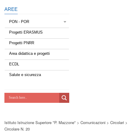
AREE
PON - POR
Progetti ERASMUS
Tessere la rete
Progetti PNRR
Estate a scuola
Area didattica e progetti
Scuola d'estate
ECDL
Miglioriamoci
Salute e sicurezza
Realizzazione di reti locali, cablate e
wireless nelle scuole
Lab Green
Socializziamo
Istituto Istruzione Superiore "P. Mazzone"
>
Comunicazioni
>
Circolari
>
Potenziamoci
Circolare N. 20