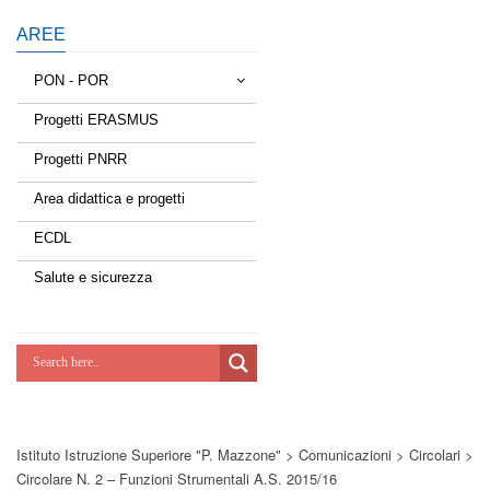
AREE
PON - POR
Progetti ERASMUS
Tessere la rete
Progetti PNRR
Estate a scuola
Area didattica e progetti
Scuola d'estate
ECDL
Miglioriamoci
Salute e sicurezza
Realizzazione di reti locali, cablate e
wireless nelle scuole
Lab Green
Socializziamo
Istituto Istruzione Superiore "P. Mazzone"
>
Comunicazioni
>
Circolari
>
Potenziamoci
Circolare N. 2 – Funzioni Strumentali A.s. 2015/16