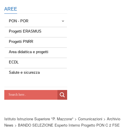
AREE
PON - POR
Progetti ERASMUS
Tessere la rete
Progetti PNRR
Estate a scuola
Area didattica e progetti
Scuola d'estate
ECDL
Miglioriamoci
Salute e sicurezza
Realizzazione di reti locali, cablate e
wireless nelle scuole
Lab Green
Socializziamo
Istituto Istruzione Superiore "P. Mazzone"
>
Comunicazioni
>
Archivio
Potenziamoci
News
>
BANDO SELEZIONE Esperto Interno Progetto PON C 2 FSE