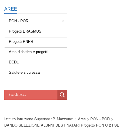
AREE
PON - POR
Progetti ERASMUS
Tessere la rete
Progetti PNRR
Estate a scuola
Area didattica e progetti
Scuola d'estate
ECDL
Miglioriamoci
Salute e sicurezza
Realizzazione di reti locali, cablate e
wireless nelle scuole
Lab Green
Socializziamo
Istituto Istruzione Superiore "P. Mazzone"
>
Aree
>
PON - POR
>
Potenziamoci
BANDO SELEZIONE ALUNNI DESTINATARI Progetto PON C 2 FSE