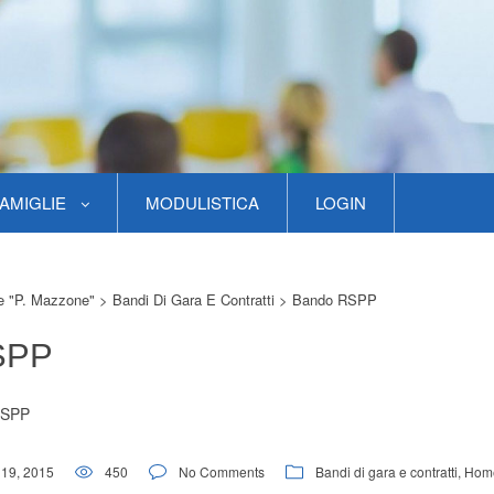
AMIGLIE
MODULISTICA
LOGIN
re "P. Mazzone"
>
Bandi Di Gara E Contratti
>
Bando RSPP
SPP
RSPP
19, 2015
450
No Comments
Bandi di gara e contratti
,
Hom