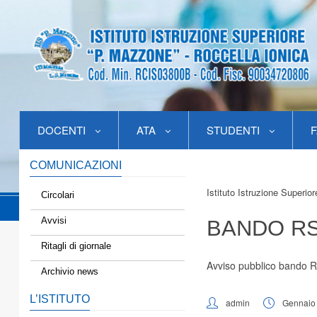
DOCENTI
ATA
STUDENTI
F
COMUNICAZIONI
Istituto Istruzione Superio
Circolari
Avvisi
BANDO R
Ritagli di giornale
Avviso pubblico bando 
Archivio news
L’ISTITUTO
admin
Gennaio 