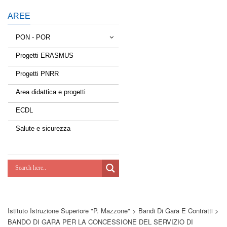
AREE
PON - POR
Progetti ERASMUS
Tessere la rete
Progetti PNRR
Estate a scuola
Area didattica e progetti
Scuola d'estate
ECDL
Miglioriamoci
Salute e sicurezza
Realizzazione di reti locali, cablate e
wireless nelle scuole
Lab Green
Socializziamo
Istituto Istruzione Superiore "P. Mazzone"
>
Bandi Di Gara E Contratti
>
Potenziamoci
BANDO DI GARA PER LA CONCESSIONE DEL SERVIZIO DI