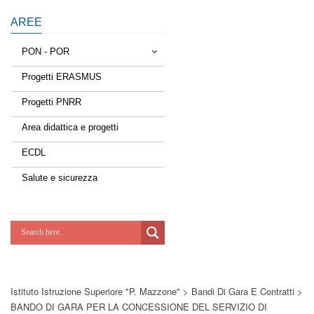
AREE
PON - POR
Progetti ERASMUS
Tessere la rete
Progetti PNRR
Estate a scuola
Area didattica e progetti
Scuola d'estate
ECDL
Miglioriamoci
Salute e sicurezza
Realizzazione di reti locali, cablate e
wireless nelle scuole
Lab Green
Socializziamo
Istituto Istruzione Superiore "P. Mazzone"
>
Bandi Di Gara E Contratti
>
Potenziamoci
BANDO DI GARA PER LA CONCESSIONE DEL SERVIZIO DI