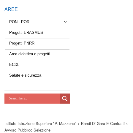
AREE
PON - POR
Progetti ERASMUS
Tessere la rete
Progetti PNRR
Estate a scuola
Area didattica e progetti
Scuola d'estate
ECDL
Miglioriamoci
Salute e sicurezza
Realizzazione di reti locali, cablate e
wireless nelle scuole
Lab Green
Socializziamo
Istituto Istruzione Superiore "P. Mazzone"
>
Bandi Di Gara E Contratti
>
Potenziamoci
Avviso Pubblico Selezione