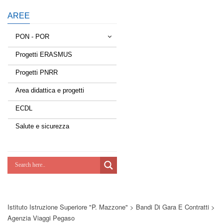
AREE
PON - POR
Progetti ERASMUS
Tessere la rete
Progetti PNRR
Estate a scuola
Area didattica e progetti
Scuola d'estate
ECDL
Miglioriamoci
Salute e sicurezza
Realizzazione di reti locali, cablate e
wireless nelle scuole
Lab Green
Socializziamo
Istituto Istruzione Superiore "P. Mazzone"
>
Bandi Di Gara E Contratti
>
Potenziamoci
Agenzia Viaggi Pegaso