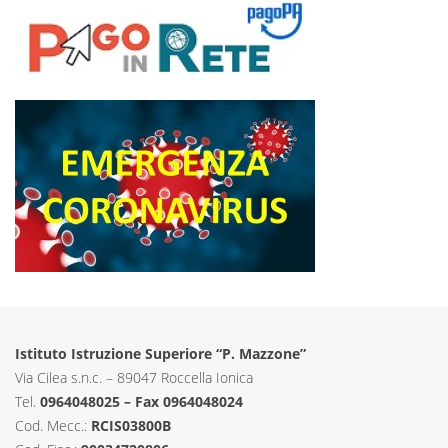
Istituto Istruzione Superiore “P. Mazzone”
Via Cilea s.n.c. – 89047 Roccella Ionica
Tel.
0964048025 – Fax 0964048024
Cod. Mecc.:
RCIS03800B