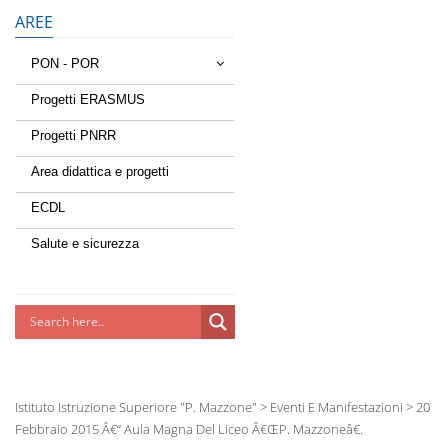
AREE
PON - POR
Tessere la rete
Progetti ERASMUS
Progetti PNRR
Estate a scuola
Area didattica e progetti
Scuola d'estate
ECDL
Miglioriamoci
Salute e sicurezza
Realizzazione di reti locali,
cablate e wireless nelle scuole
Lab Green
Socializziamo
Istituto Istruzione Superiore "P. Mazzone"
>
Eventi E Manifestazioni
>
20
Potenziamoci
Febbraio 2015 Â€“ Aula Magna Del Liceo Â€œP. Mazzoneâ€.