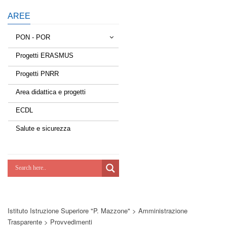
AREE
PON - POR
Progetti ERASMUS
Tessere la rete
Progetti PNRR
Estate a scuola
Area didattica e progetti
Scuola d'estate
ECDL
Miglioriamoci
Salute e sicurezza
Realizzazione di reti locali, cablate e
wireless nelle scuole
Lab Green
Socializziamo
Istituto Istruzione Superiore "P. Mazzone"
>
Amministrazione
Potenziamoci
Trasparente
>
Provvedimenti