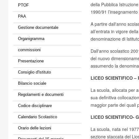
della Pubblica Istruzion
PTOF
1990/91 l’insegnamento 
PAA
A partire dall'anno scola
Gestione documentale
all’entrata in vigore del
denominazione di Istitut
Organigramma
commissioni
Dall'anno scolastico 2001
del nuovo dimensionament
Presentazione
assumendo la denominazio
Consiglio d'Istituto
LICEO SCIENTIFICO –
Bilancio sociale
La scuola, allocata per an
Regolamenti e documenti
sua definitiva collocazion
maggior parte dei quali 
Codice disciplinare
LICEO SCIENTIFICO- 
Calendario Scolastico
Orario delle lezioni
La scuola, nata nel 197
sezione staccata del Lice