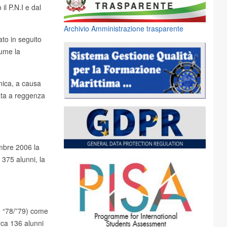
l P.N.I e dal
Archivio Amministrazione trasparente
ato in seguito
sume la
onica, a causa
ata a reggenza
tembre 2006 la
i 375 alunni, la
o “78/”79) come
rca 136 alunni