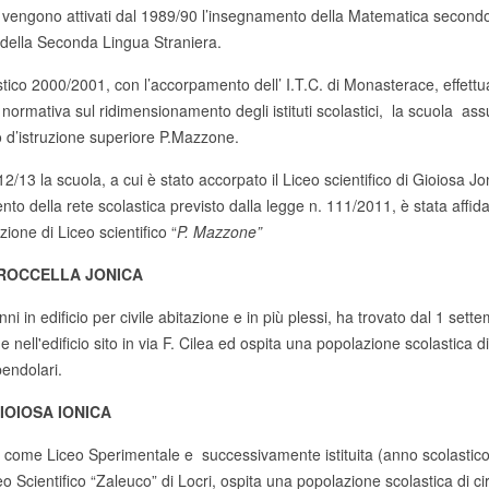
e vengono attivati dal 1989/90 l’insegnamento della Matematica secondo i
della Seconda Lingua Straniera.
stico 2000/2001, con l’accorpamento dell’ I.T.C. di Monasterace, effettu
la normativa sul ridimensionamento degli istituti scolastici, la scuola as
o d’istruzione superiore P.Mazzone.
2/13 la scuola, a cui è stato accorpato il Liceo scientifico di Gioiosa J
o della rete scolastica previsto dalla legge n. 111/2011, è stata affid
ne di Liceo scientifico “
P. Mazzone”
 ROCCELLA JONICA
ni in edificio per civile abitazione e in più plessi, ha trovato dal 1 set
e nell'edificio sito in via F. Cilea ed ospita una popolazione scolastica d
pendolari.
GIOIOSA IONICA
7 come Liceo Sperimentale e successivamente istituita (anno scolastic
o Scientifico “Zaleuco” di Locri, ospita una popolazione scolastica di ci