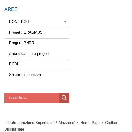
AREE
PON - POR
Progetti ERASMUS
Tessere la rete
Progetti PNRR
Estate a scuola
Area didattica e progetti
Scuola d'estate
ECDL
Miglioriamoci
Salute e sicurezza
Realizzazione di reti locali, cablate e
wireless nelle scuole
Lab Green
Socializziamo
Istituto Istruzione Superiore "P. Mazzone"
>
Home Page
>
Codice
Potenziamoci
Disciplinare