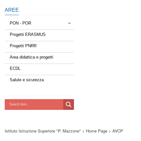
AREE
PON - POR
Progetti ERASMUS
Tessere la rete
Progetti PNRR
Estate a scuola
Area didattica e progetti
Scuola d'estate
ECDL
Miglioriamoci
Salute e sicurezza
Realizzazione di reti locali, cablate e
wireless nelle scuole
Lab Green
Socializziamo
Istituto Istruzione Superiore "P. Mazzone"
>
Home Page
>
AVCP
Potenziamoci