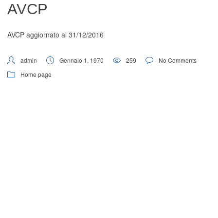
AVCP
Digital Board
AVCP aggiornato al 31/12/2016
admin
Gennaio 1, 1970
259
No Comments
Home page