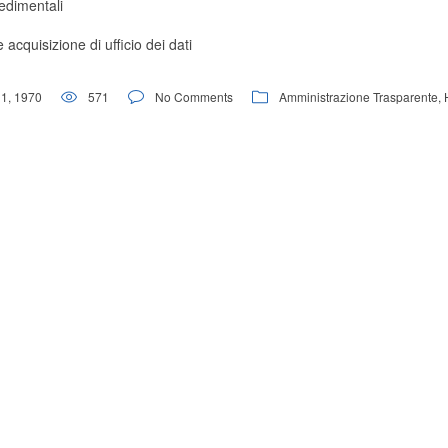
edimentali
e acquisizione di ufficio dei dati
1, 1970
571
No Comments
Amministrazione Trasparente
,