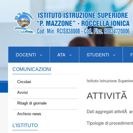
DOCENTI
ATA
STUDENTI
F
COMUNICAZIONI
Istituto Istruzione Superio
Circolari
Avvisi
ATTIVITÃ
Ritagli di giornale
Dati aggregati attivitÃ a
Archivio news
Tipologie di procedimen
L’ISTITUTO